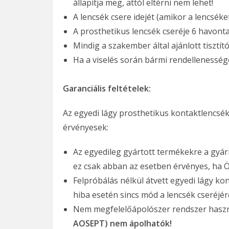
állapítja meg, attól eltérni nem lehet!
A lencsék csere idejét (amikor a lencséket
A prosthetikus lencsék cseréje 6 havonta 
Mindig a szakember által ajánlott tisztí
Ha a viselés során bármi rendellenessége
Garanciális feltételek:
Az egyedi lágy prosthetikus kontaktlencsék
érvényesek:
Az egyedileg gyártott termékekre a gyári
ez csak abban az esetben érvényes, ha Ön
Felpróbálás nélkül átvett egyedi lágy ko
hiba esetén sincs mód a lencsék cseréjér
Nem megfelelőápolószer rendszer haszn
AOSEPT) nem ápolhatók!