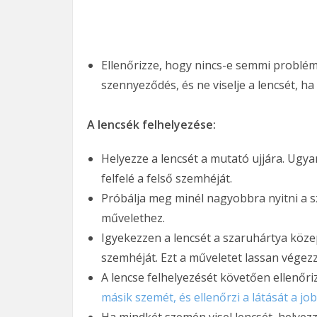
Ellenőrizze, hogy nincs-e semmi problém
szennyeződés, és ne viselje a lencsét, h
A lencsék felhelyezése:
Helyezze a lencsét a mutató ujjára. Ugya
felfelé a felső szemhéját.
Próbálja meg minél nagyobbra nyitni a s
művelethez.
Igyekezzen a lencsét a szaruhártya közep
szemhéját. Ezt a műveletet lassan végezz
A lencse felhelyezését követően ellenőri
másik szemét, és ellenőrzi a látását a jo
Ha mindkét szemén visel lencsét, helyezze