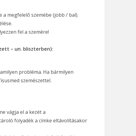
e a megfelelő szemébe (jobb / bal).
élése.
lyezzen fel a szemére!
tt – un. bliszterben):
alamilyen probléma. Ha bármilyen
 Visusmed szemészettel.
e vágja el a kezét a
ároló folyadék a címke eltávolításakor