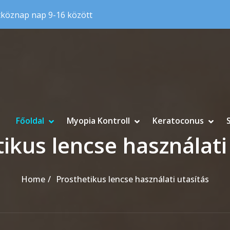
tköznap nap 9-16 között
Főoldal
Myopia Kontroll
Keratoconus
ikus lencse használati
Home
Prosthetikus lencse használati utasítás