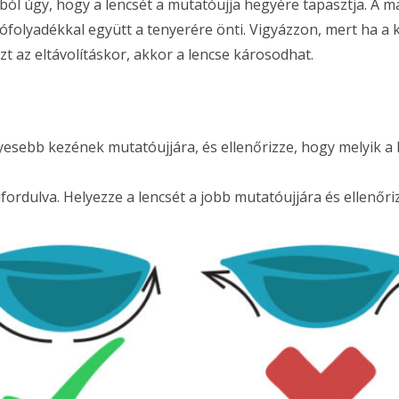
l úgy, hogy a lencsét a mutatóujja hegyére tapasztja. A más
ófolyadékkal együtt a tenyerére önti. Vigyázzon, mert ha a
 az eltávolításkor, akkor a lencse károsodhat.
esebb kezének mutatóujjára, és ellenőrizze, hogy melyik a l
fordulva. Helyezze a lencsét a jobb mutatóujjára és ellenőriz