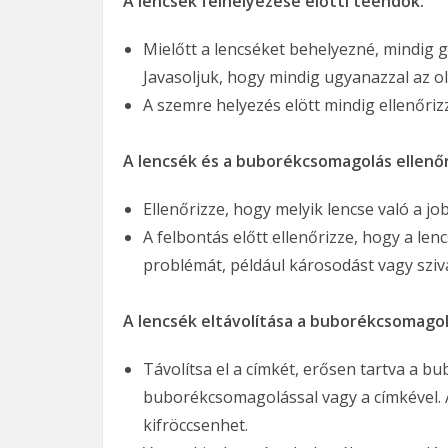
A lencsék felhelyezése előtti teendők:
Mielőtt a lencséket behelyezné, mindig g
Javasoljuk, hogy mindig ugyanazzal az old
A szemre helyezés elött mindig ellenőriz
A lencsék és a buborékcsomagolás ellenő
Ellenőrizze, hogy melyik lencse való a jo
A felbontás előtt ellenőrizze, hogy a l
problémát, például károsodást vagy szivá
A lencsék eltávolítása a buborékcsomagolá
Távolítsa el a címkét, erősen tartva a b
buborékcsomagolással vagy a címkével. A
kifröccsenhet.