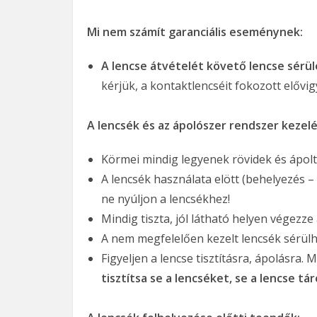
Mi nem számít garanciális eseménynek:
A lencse átvételét követő lencse sérül
kérjük, a kontaktlencséit fokozott elővig
A lencsék és az ápolószer rendszer kezelé
Körmei mindig legyenek rövidek és ápolta
A lencsék használata elött (behelyezés –
ne nyúljon a lencsékhez!
Mindig tiszta, jól látható helyen végezze a
A nem megfelelően kezelt lencsék sérülh
Figyeljen a lencse tisztításra, ápolásra.
tisztítsa se a lencséket, se a lencse tár