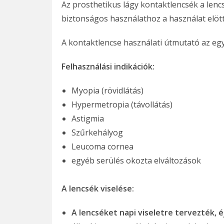
Az prosthetikus lágy kontaktlencsék a lenc
biztonságos használathoz a használat elött 
A kontaktlencse használati útmutató az egy
Felhasználási indikációk:
Myopia (rövidlátás)
Hypermetropia (távollátás)
Astigmia
Szűrkehályog
Leucoma cornea
egyéb serülés okozta elváltozások
A lencsék viselése:
A lencséket napi viseletre tervezték, éj