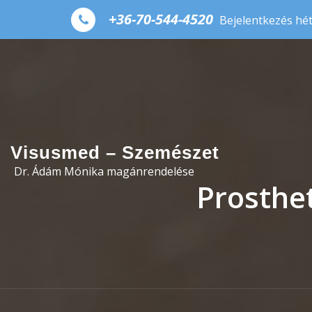
+36-70-544-4520
Bejelentkezés hé
Visusmed – Szemészet
Dr. Ádám Mónika magánrendelése
Prosthet