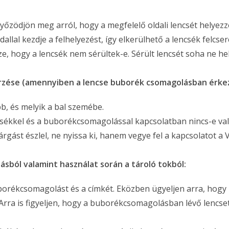
yőzödjön meg arról, hogy a megfelelő oldali lencsét helyezz
allal kezdje a felhelyezést, így elkerülhető a lencsék felcser
ze, hogy a lencsék nem sérültek-e. Sérült lencsét soha ne he
rzése (amennyiben a lencse buborék csomagolásban érkeze
bb, és melyik a bal szemébe.
encsékkel és a buborékcsomagolással kapcsolatban nincs-e v
rgást észlel, ne nyissa ki, hanem vegye fel a kapcsolatot a
sból valamint használat során a tároló tokból:
uborékcsomagolást és a címkét. Eközben ügyeljen arra, hogy n
rra is figyeljen, hogy a buborékcsomagolásban lévő lencset