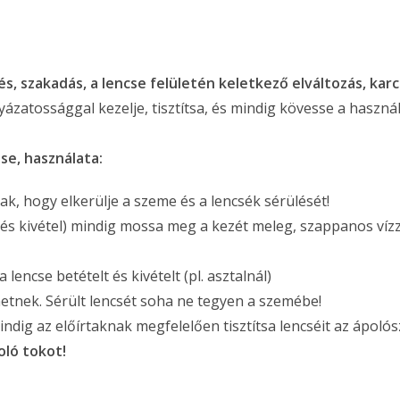
és, szakadás, a lencse felületén keletkező elváltozás, kar
yázatossággal kezelje, tisztítsa, és mindig kövesse a használ
se, használata:
k, hogy elkerülje a szeme és a lencsék sérülését!
 és kivétel) mindig mossa meg a kezét meleg, szappanos vízz
 lencse betételt és kivételt (pl. asztalnál)
etnek. Sérült lencsét soha ne tegyen a szemébe!
 Mindig az előírtaknak megfelelően tisztítsa lencséit az ápoló
oló tokot!