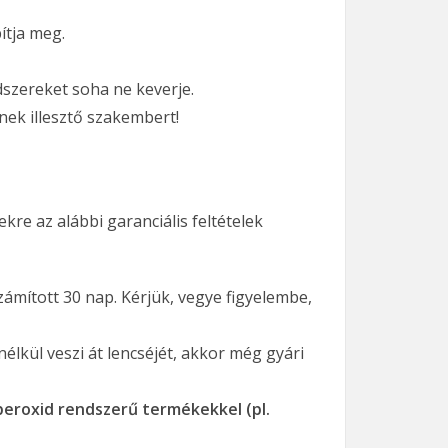
pítja meg.
ndszereket soha ne keverje.
nek illesztő szakembert!
re az alábbi garanciális feltételek
zámított 30 nap. Kérjük, vegye figyelembe,
élkül veszi át lencséjét, akkor még gyári
peroxid rendszerű termékekkel (pl.