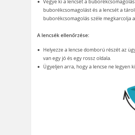
Vegye ki a lencsét a buborékcsomagolásbó
buborékcsomagolást és a lencsét a tárol
buborékcsomagolás széle megkarcolja azt
A lencsék ellenőrzése:
Helyezze a lencse domború részét az ügy
van egy jó és egy rossz oldala.
Ügyeljen arra, hogy a lencse ne legyen ki