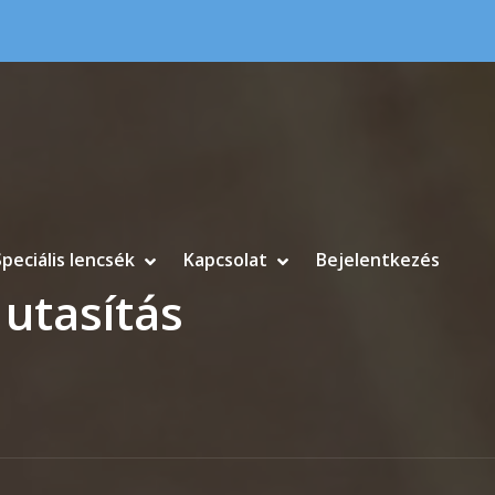
Speciális lencsék
Kapcsolat
Bejelentkezés
 utasítás