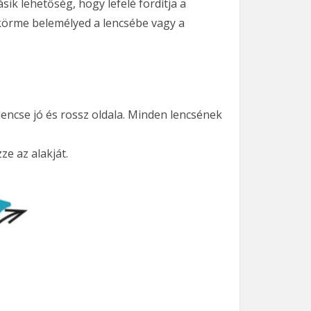
ik lehetőség, hogy lefelé fordítja a
 körme belemélyed a lencsébe vagy a
encse jó és rossz oldala. Minden lencsének
ze az alakját.