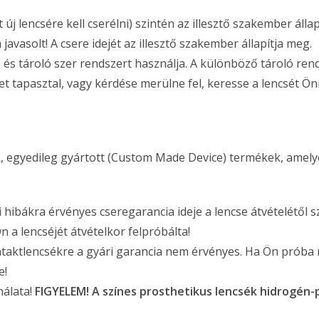
 új lencsére kell cserélni) szintén az illesztő szakember álla
javasolt! A csere idejét az illesztő szakember állapítja meg.
tó és tároló szer rendszert használja. A különböző tároló re
t tapasztal, vagy kérdése merülne fel, keresse a lencsét Ön
, egyedileg gyártott (Custom Made Device) termékek, amelyek
 hibákra érvényes cseregarancia ideje a lencse átvételétől s
 a lencséjét átvételkor felpróbálta!
ntaktlencsékre a gyári garancia nem érvényes. Ha Ön próba n
e!
álata!
FIGYELEM! A színes prosthetikus lencsék hidrogén-