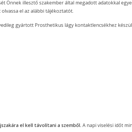
sét Önnek illesztő szakember által megadott adatokkal egye
olvassa el az alábbi tájékoztatót.
edileg gyártott Prosthetikus lágy kontaktlencsékhez készül
szakára el kell távolítani a szemből.
A napi viselési időt m