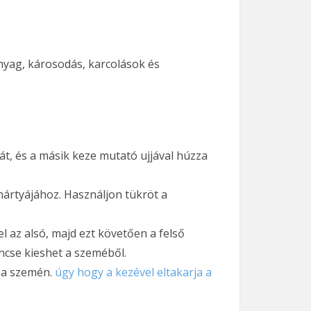
nyag, károsodás, karcolások és
át, és a másik keze mutató ujjával húzza
hártyájához. Használjon tükröt a
 az alsó, majd ezt követően a felső
encse kieshet a szeméből.
k a szemén.
úgy hogy a kezével eltakarja a