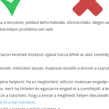
a a lencsével, például deformálódás, elszíneződés, idegen a
a bármilyen probléma van vele.
nazon kezének középső ujjával húzza lefelé az alsó szemhéj
zemét, miközben lassan, óvatosan közelíti a lencsét a szaru
ére helyezni. Ha ez megtörtént, először óvatosan engedje el
e, mert ha hírtelen és egyszerre engedi el a szemhéjait, a l
zze a tükörben, hogy a lencse a megfelelő helyen illeszkedi
bb és a bal szemével.
 fel a lencsét a másik szemére is.