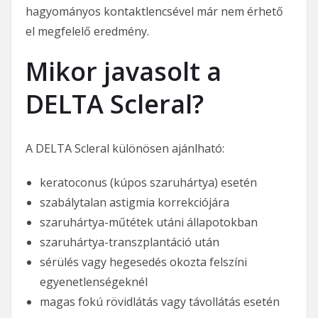
hagyományos kontaktlencsével már nem érhető
el megfelelő eredmény.
Mikor javasolt a
DELTA Scleral?
A DELTA Scleral különösen ajánlható:
keratoconus (kúpos szaruhártya) esetén
szabálytalan astigmia korrekciójára
szaruhártya-műtétek utáni állapotokban
szaruhártya-transzplantáció után
sérülés vagy hegesedés okozta felszíni
egyenetlenségeknél
magas fokú rövidlátás vagy távollátás esetén