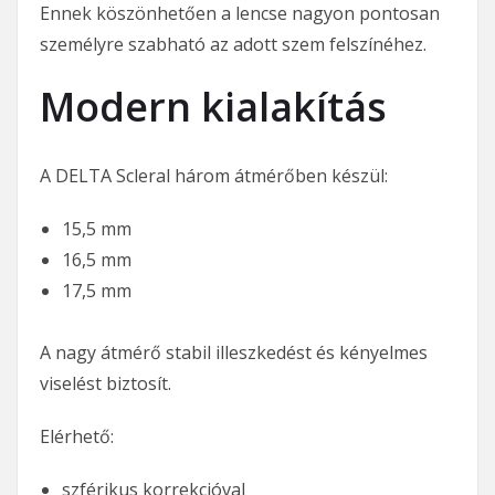
Ennek köszönhetően a lencse nagyon pontosan
személyre szabható az adott szem felszínéhez.
Modern kialakítás
A DELTA Scleral három átmérőben készül:
15,5 mm
16,5 mm
17,5 mm
A nagy átmérő stabil illeszkedést és kényelmes
viselést biztosít.
Elérhető:
szférikus korrekcióval