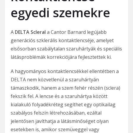
egyedi szemekre
A
DELTA Scleral
a Cantor Barnard legújabb
generációs szklerális kontaktlencséje, amelyet
elsősorban szabálytalan szaruhártyák és speciális
látásproblémák korrekciójára fejlesztettek ki.
A hagyományos kontaktlencsékkel ellentétben a
DELTA nem közvetlenül a szaruhártyán
támaszkodik, hanem a szem fehér részén (sclera)
fekszik fel. A lencse és a szaruhártya között
kialakuló folyadékréteg segíthet egy optikailag
szabályos felszín létrehozásában, ezáltal
jelentősen javíthatja a látásminőséget olyan
esetekben is, amikor szemüveggel vagy