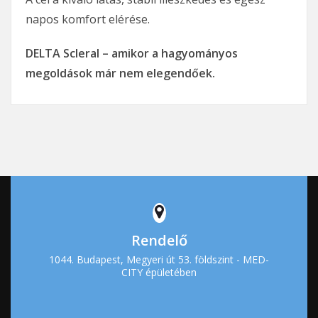
napos komfort elérése.
DELTA Scleral – amikor a hagyományos
megoldások már nem elegendőek.
Rendelő
1044. Budapest, Megyeri út 53. földszint - MED-
CITY épületében