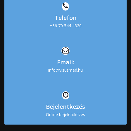
Telefon
+36 70 544 4520
Email:
info@visusmed.hu
Bejelentkezés
Online bejelentkezés