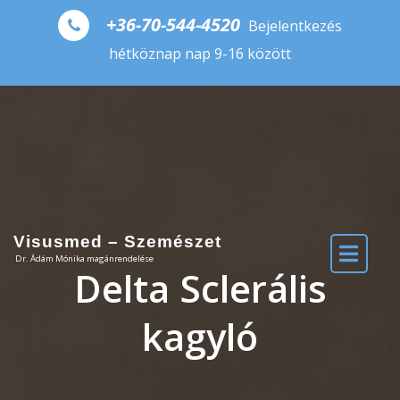
+36-70-544-4520
Bejelentkezés
hétköznap nap 9-16 között
Visusmed – Szemészet
Dr. Ádám Mónika magánrendelése
Delta Sclerális
kagyló