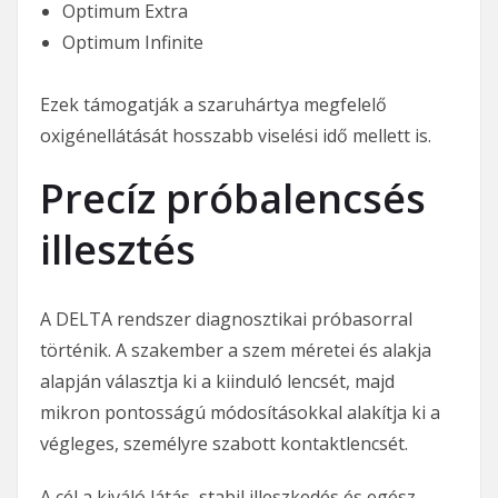
Optimum Extra
Optimum Infinite
Ezek támogatják a szaruhártya megfelelő
oxigénellátását hosszabb viselési idő mellett is.
Precíz próbalencsés
illesztés
A DELTA rendszer diagnosztikai próbasorral
történik. A szakember a szem méretei és alakja
alapján választja ki a kiinduló lencsét, majd
mikron pontosságú módosításokkal alakítja ki a
végleges, személyre szabott kontaktlencsét.
A cél a kiváló látás, stabil illeszkedés és egész