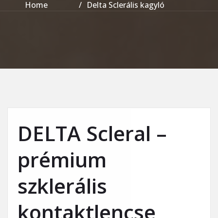
Home
Delta Sclerális kagyló
DELTA Scleral –
prémium
szklerális
kontaktlencse