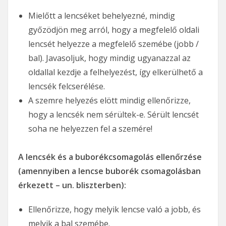
Mielőtt a lencséket behelyezné, mindig
győzödjön meg arról, hogy a megfelelő oldali
lencsét helyezze a megfelelő szemébe (jobb /
bal). Javasoljuk, hogy mindig ugyanazzal az
oldallal kezdje a felhelyezést, így elkerülhető a
lencsék felcserélése.
A szemre helyezés elött mindig ellenőrizze,
hogy a lencsék nem sérültek-e. Sérült lencsét
soha ne helyezzen fel a szemére!
A lencsék és a buborékcsomagolás ellenőrzése
(amennyiben a lencse buborék csomagolásban
érkezett – un. bliszterben):
Ellenőrizze, hogy melyik lencse való a jobb, és
melyik a bal szemébe.