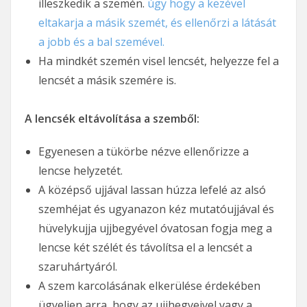
illeszkedik a szemén.
úgy hogy a kezével
eltakarja a másik szemét, és ellenőrzi a látását
a jobb és a bal szemével.
Ha mindkét szemén visel lencsét, helyezze fel a
lencsét a másik szemére is.
A lencsék eltávolítása a szemből:
Egyenesen a tükörbe nézve ellenőrizze a
lencse helyzetét.
A középső ujjával lassan húzza lefelé az alsó
szemhéjat és ugyanazon kéz mutatóujjával és
hüvelykujja ujjbegyével óvatosan fogja meg a
lencse két szélét és távolítsa el a lencsét a
szaruhártyáról.
A szem karcolásának elkerülése érdekében
ügyeljen arra, hogy az ujjhegyeivel vagy a