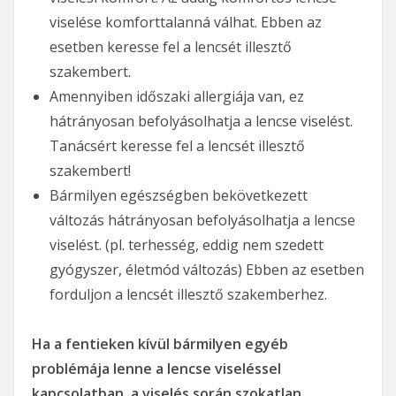
viselése komforttalanná válhat. Ebben az
esetben keresse fel a lencsét illesztő
szakembert.
Amennyiben időszaki allergiája van, ez
hátrányosan befolyásolhatja a lencse viselést.
Tanácsért keresse fel a lencsét illesztő
szakembert!
Bármilyen egészségben bekövetkezett
változás hátrányosan befolyásolhatja a lencse
viselést. (pl. terhesség, eddig nem szedett
gyógyszer, életmód változás) Ebben az esetben
forduljon a lencsét illesztő szakemberhez.
Ha a fentieken kívül bármilyen egyéb
problémája lenne a lencse viseléssel
kapcsolatban, a viselés során szokatlan