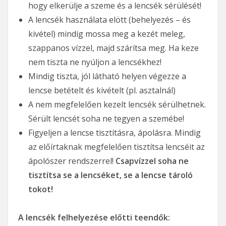
hogy elkerülje a szeme és a lencsék sérülését!
A lencsék használata elött (behelyezés – és
kivétel) mindig mossa meg a kezét meleg,
szappanos vízzel, majd szárítsa meg. Ha keze
nem tiszta ne nyúljon a lencsékhez!
Mindig tiszta, jól látható helyen végezze a
lencse betételt és kivételt (pl. asztalnál)
A nem megfelelően kezelt lencsék sérülhetnek.
Sérült lencsét soha ne tegyen a szemébe!
Figyeljen a lencse tisztításra, ápolásra. Mindig
az előírtaknak megfelelően tisztítsa lencséit az
ápolószer rendszerrel!
Csapvízzel soha ne
tisztítsa se a lencséket, se a lencse tároló
tokot!
A lencsék felhelyezése előtti teendők: