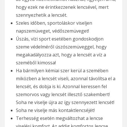
hogy ezek ne érintkezzenek lencsével, mert
szennyezhetik a lencsét.
Szeles időben, sportoláskor viseljen
napszemüveget, védőszemüveget!
Úszás, vízi sport esetében gondoskodjon
szeme védelméről úszószemüveggel, hogy
megakadályozza azt, hogy a lencsét a víz a
szeméből kimossa!
Ha bármilyen kémiai szer kerül a szemében
miközben a lencsét viseli, azonnal távolítsa el a
lencsét, és dobja is ki. Azonnal keressen fel
szemorvos vagy lencsét illesztő szakembert!
Soha ne viselje újra az így szennyezett lencsét!
Soha ne viselje más kontaktlencséjét!
Terhesség esetén megváltozhat a lencse
viselési komfort. Az addig komfortos lencse