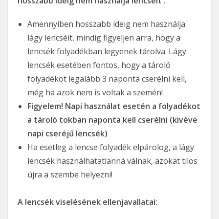
hosszabb ideig nem használja lencséit :
Amennyiben hosszabb ideig nem használja
lágy lencséit, mindig figyeljen arra, hogy a
lencsék folyadékban legyenek tárolva. Lágy
lencsék esetében fontos, hogy a tároló
folyadékot legalább 3 naponta cserélni kell,
még ha azok nem is voltak a szemén!
Figyelem! Napi használat esetén a folyadékot
a tároló tokban naponta kell cserélni (kivéve
napi cseréjű lencsék)
Ha esetleg a lencse folyadék elpárolog, a lágy
lencsék használhatatlanná válnak, azokat tilos
újra a szembe helyezni!
A lencsék viselésének ellenjavallatai: