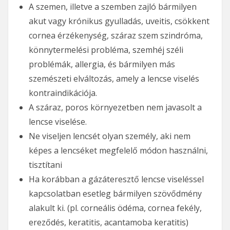
A szemen, illetve a szemben zajló bármilyen
akut vagy krónikus gyulladás, uveitis, csökkent
cornea érzékenység, száraz szem szindróma,
könnytermelési probléma, szemhéj széli
problémák, allergia, és bármilyen más
szemészeti elváltozás, amely a lencse viselés
kontraindikációja.
A száraz, poros környezetben nem javasolt a
lencse viselése.
Ne viseljen lencsét olyan személy, aki nem
képes a lencséket megfelelő módon használni,
tisztítani
Ha korábban a gázáteresztő lencse viseléssel
kapcsolatban esetleg bármilyen szövődmény
alakult ki. (pl. corneális ödéma, cornea fekély,
ereződés, keratitis, acantamoba keratitis)