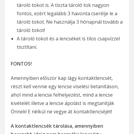
tároló tokot is. A tiszta tároló tok nagyon
fontos, ezért legalább 3 havonta cserélje le a
tároló tokot. Ne használja 3 hónapnál tovább a
tároló tokot!
A tároló tokot és a lencséket is tilos csapvízzel
tisztítani.
FONTOS!
Amennyiben először kap lágy kontaktlencsét,
részt kell vennie egy lencse viselési betanításon,
ahol mind a lencse felhelyezést, mind a lencse
kivételét illetve a lencse ápolást is megtanítják
Önnek! E nélkül ne vegye át kontaktlencséjét!
A kontaktlencsék tárolása, amennyiben