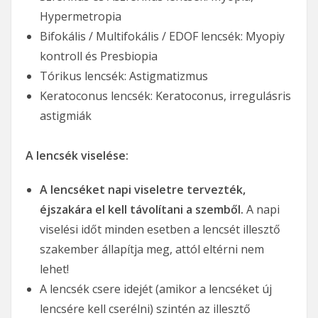
Hypermetropia
Bifokális / Multifokális / EDOF lencsék: Myopiy
kontroll és Presbiopia
Tórikus lencsék: Astigmatizmus
Keratoconus lencsék: Keratoconus, irregulásris
astigmiák
A lencsék viselése:
A lencséket napi viseletre tervezték,
éjszakára el kell távolítani a szemből.
A napi
viselési időt minden esetben a lencsét illesztő
szakember állapítja meg, attól eltérni nem
lehet!
A lencsék csere idejét (amikor a lencséket új
lencsére kell cserélni) szintén az illesztő