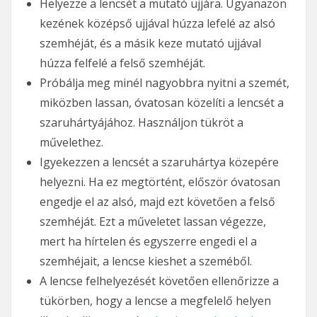
Helyezze a lencsét a mutató ujjára. Ugyanazon
kezének középső ujjával húzza lefelé az alsó
szemhéját, és a másik keze mutató ujjával
húzza felfelé a felső szemhéját.
Próbálja meg minél nagyobbra nyitni a szemét,
miközben lassan, óvatosan közelíti a lencsét a
szaruhártyájához. Használjon tükröt a
művelethez.
Igyekezzen a lencsét a szaruhártya közepére
helyezni. Ha ez megtörtént, először óvatosan
engedje el az alsó, majd ezt követően a felső
szemhéját. Ezt a műveletet lassan végezze,
mert ha hírtelen és egyszerre engedi el a
szemhéjait, a lencse kieshet a szeméből.
A lencse felhelyezését követően ellenőrizze a
tükörben, hogy a lencse a megfelelő helyen