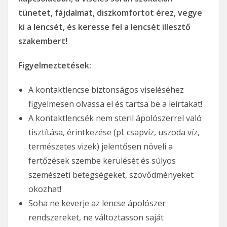
tünetet, fájdalmat, diszkomfortot érez, vegye
ki a lencsét, és keresse fel a lencsét illesztő
szakembert!
Figyelmeztetések:
A kontaktlencse biztonságos viseléséhez
figyelmesen olvassa el és tartsa be a leírtakat!
A kontaktlencsék nem steril ápolószerrel való
tisztítása, érintkezése (pl. csapvíz, uszoda víz,
természetes vizek) jelentősen növeli a
fertőzések szembe kerülését és súlyos
szemészeti betegségeket, szövődményeket
okozhat!
Soha ne keverje az lencse ápolószer
rendszereket, ne változtasson saját