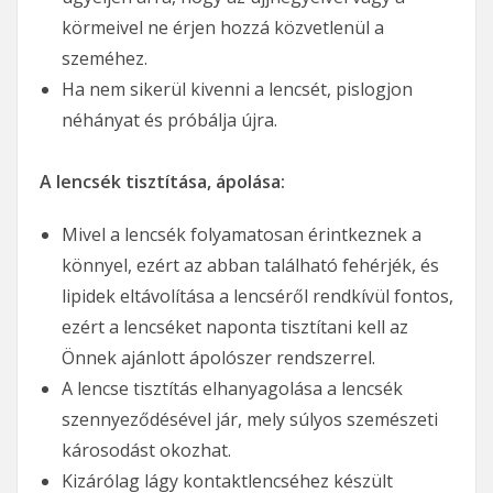
körmeivel ne érjen hozzá közvetlenül a
szeméhez.
Ha nem sikerül kivenni a lencsét, pislogjon
néhányat és próbálja újra.
A lencsék tisztítása, ápolása:
Mivel a lencsék folyamatosan érintkeznek a
könnyel, ezért az abban található fehérjék, és
lipidek eltávolítása a lencséről rendkívül fontos,
ezért a lencséket naponta tisztítani kell az
Önnek ajánlott ápolószer rendszerrel.
A lencse tisztítás elhanyagolása a lencsék
szennyeződésével jár, mely súlyos szemészeti
károsodást okozhat.
Kizárólag lágy kontaktlencséhez készült