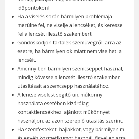
időpontokon!
Ha a viselés során bármilyen problémája
merülne fel, ne viselje a lencséket, és keresse
fel a lencsét illesztő szakembert!
Gondoskodjon tartalék szemüvegről, arra az
esetre, ha bármilyen ok miatt nem viselheti a
lencséit.
Amennyiben bármilyen szemcseppet használ,
mindig kövesse a lencsét illesztő szakember
utasításait a szemcsepp használatához.
A lencse viselést segítő un. műkönny
használata esetében kizárólag
kontaktlencsékhez ajánlott műkönnyet
használjon, az azon szereplő utasítás szerint.
Ha szemfestéket, hajlakkot, vagy bármilyen m
ás egyéb kozmetikumot használ, figyeljen arra,