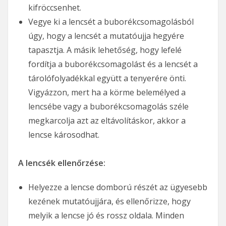
kifröccsenhet.
Vegye ki a lencsét a buborékcsomagolásból
úgy, hogy a lencsét a mutatóujja hegyére
tapasztja. A másik lehetőség, hogy lefelé
fordítja a buborékcsomagolást és a lencsét a
tárolófolyadékkal együtt a tenyerére önti.
Vigyázzon, mert ha a körme belemélyed a
lencsébe vagy a buborékcsomagolás széle
megkarcolja azt az eltávolításkor, akkor a
lencse károsodhat.
A lencsék ellenőrzése:
Helyezze a lencse domború részét az ügyesebb
kezének mutatóujjára, és ellenőrizze, hogy
melyik a lencse jó és rossz oldala. Minden