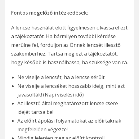
Fontos megelőző intézkedések:
A lencse használat elött figyelmesen olvassa el ezt
a tájékoztatót. Ha bármilyen további kérdése
merülne fel, forduljon az Önnek lencsét illesztő
szakemberhez. Tartsa meg ezt a tájékoztatót,
hogy később is használhassa, ha szüksége van rá.
Ne viselje a lencsét, ha a lencse sérült
Ne viselje a lencséket hosszabb ideig, mint azt
javasolták! (Napi viselési idő)
Az illesztő által meghatározott lencse csere
idejét tartsa be!
Az előírt ápolási folyamatokat az előírtaknak
megfelelően végezze!
Mindig jelenjen meg az előírt kontroll